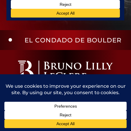
ONDADO DE BOULDER
EL CON
ATENCIÓN PERSONALIZADA Y RESULTADOS
COMPROBADOS
Call Us
Contact Us
GREELEY