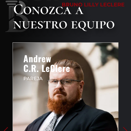
Conozca a
BRUNO LILLY LECLERE
nuestro equipo
Andrew
C.R. LeClere
PAREJA