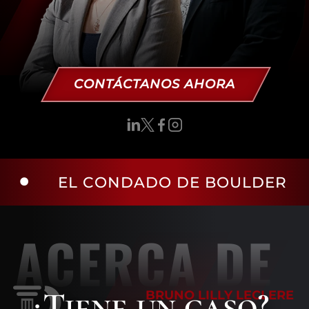
CONTÁCTANOS AHORA
ONDADO DE BOULDER
EL CON
ACERCA DE
¿Tiene un caso?
BRUNO LILLY LECLERE