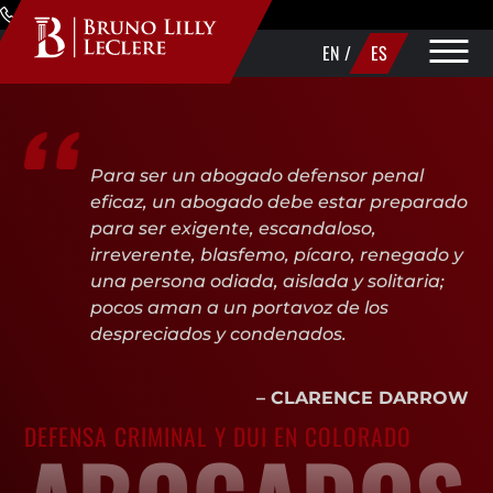
Skip to Main Content
(720) 340-1373
EN
/
ES
ÁREAS DE PRÁCTICA
Para ser un abogado defensor penal
ACERCA DE
eficaz, un abogado debe estar preparado
para ser exigente, escandaloso,
REALIZAR UN PAGO
irreverente, blasfemo, pícaro, renegado y
una persona odiada, aislada y solitaria;
pocos aman a un portavoz de los
despreciados y condenados.
– CLARENCE DARROW
DEFENSA CRIMINAL Y DUI EN COLORADO