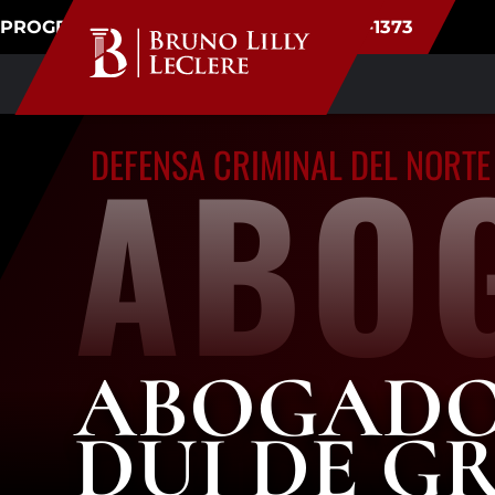
PROGRAMAR CONSULTA
(720) 340-1373
ABO
DEFENSA CRIMINAL DEL NORT
ABOGADO
DUI DE G