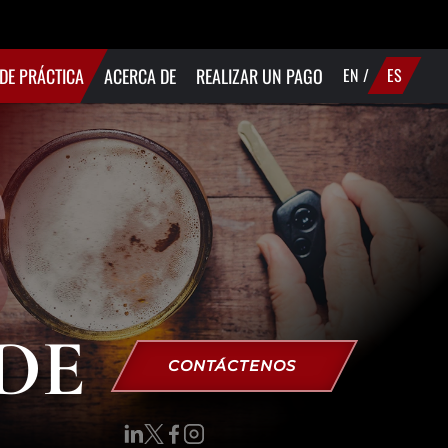
DE PRÁCTICA
ACERCA DE
REALIZAR UN PAGO
EN
/
ES
UI/DWI/DWAI
S
IOLENCIA
OMÉSTICA
ELITOS DE
ROGAS
RÍMENES
EXUALES
DE
CONTÁCTENOS