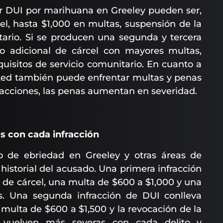
r DUI por marihuana en Greeley pueden ser,
cel, hasta $1,000 en multas, suspensión de la
itario. Si se producen una segunda y tercera
o adicional de cárcel con mayores multas,
uisitos de servicio comunitario. En cuanto a
ted también puede enfrentar multas y penas
racciones, las penas aumentan en severidad.
s con cada infracción
o de ebriedad en Greeley y otras áreas de
 historial del acusado. Una primera infracción
o de cárcel, una multa de $600 a $1,000 y una
s. Una segunda infracción de DUI conlleva
 multa de $600 a $1,500 y la revocación de la
 vuelven más severas con cada delito y