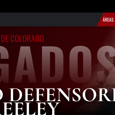
Skip to Main Content
ÁREAS 
D
GADO
E DE COLORADO
V
D
D
D
C
S
 DEFENSOR
REELEY