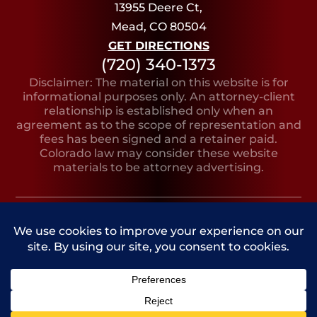
13955 Deere Ct,
Mead, CO 80504
GET DIRECTIONS
(720) 340-1373
Disclaimer: The material on this website is for
informational purposes only. An attorney-client
relationship is established only when an
agreement as to the scope of representation and
fees has been signed and a retainer paid.
Colorado law may consider these website
materials to be attorney advertising.
Copyright © 2026, Bruno Lilly LeClere
PRIVACY
SITE
SITE AND MARKETING
POLICY
MAP
BY