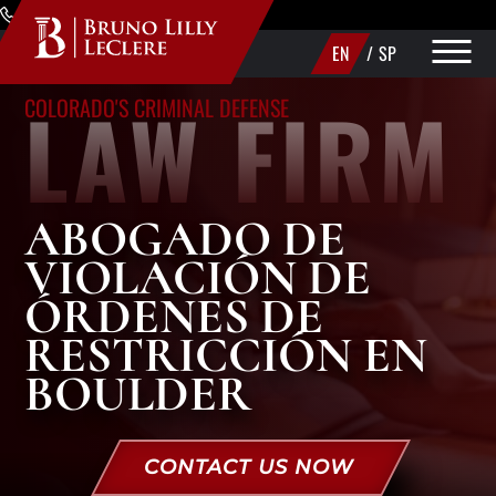
Skip to Main Content
(720) 340-1373
EN
/
SP
LAW FIRM
COLORADO'S CRIMINAL DEFENSE
PRACTICE AREAS
ABOUT
ABOGADO DE
AREAS WE SERVE
VIOLACIÓN DE
MAKE A PAYMENT
ÓRDENES DE
RESTRICCIÓN EN
CONTACT US
BOULDER
CONTACT US NOW