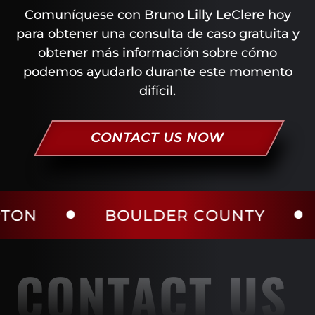
Comuníquese con Bruno Lilly LeClere hoy
para obtener una consulta de caso gratuita y
obtener más información sobre cómo
podemos ayudarlo durante este momento
difícil.
CONTACT US NOW
BOULDER COUNTY
LARI
CONTACT US