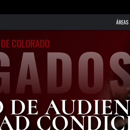
Skip to Main Content
ÁREAS 
D
GADO
E DE COLORADO
V
D
D
D
C
S
 DE AUDIEN
TAD CONDIC