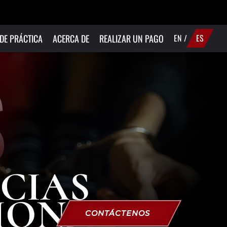
DE PRÁCTICA
ACERCA DE
REALIZAR UN PAGO
EN
/
ES
UI/DWI/DWAI
S
IOLENCIA
OMÉSTICA
ELITOS DE
ROGAS
RÍMENES
EXUALES
CIAS
IONAL
CONTÁCTENOS