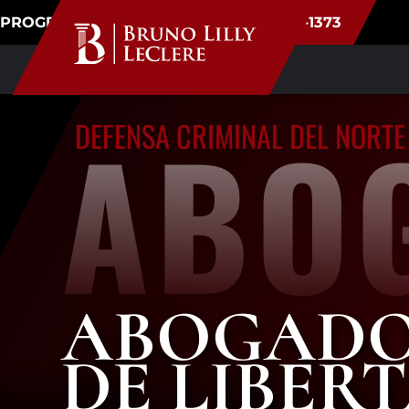
PROGRAMAR CONSULTA
(720) 340-1373
ABO
DEFENSA CRIMINAL DEL NORT
ABOGADO
DE LIBER